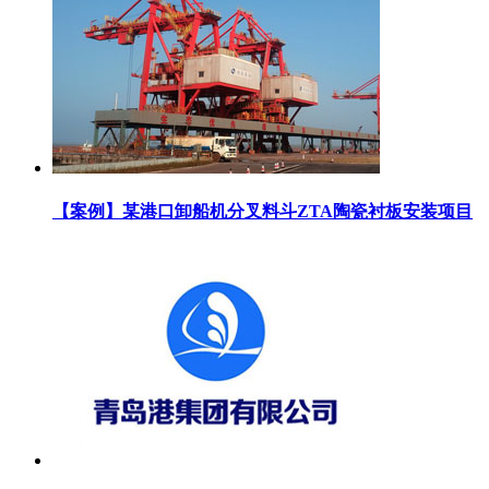
【案例】某港口卸船机分叉料斗ZTA陶瓷衬板安装项目