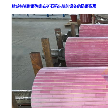
精城特瓷耐磨陶瓷在矿石码头装卸设备的防磨应用