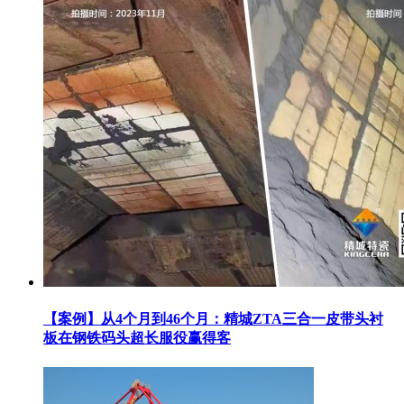
【案例】从4个月到46个月：精城ZTA三合一皮带头衬
板在钢铁码头超长服役赢得客