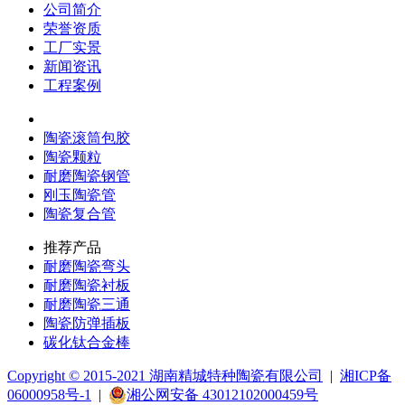
公司简介
荣誉资质
工厂实景
新闻资讯
工程案例
热门应用
陶瓷滚筒包胶
陶瓷颗粒
耐磨陶瓷钢管
刚玉陶瓷管
陶瓷复合管
推荐产品
耐磨陶瓷弯头
耐磨陶瓷衬板
耐磨陶瓷三通
陶瓷防弹插板
碳化钛合金棒
Copyright © 2015-2021 湖南精城特种陶瓷有限公司
|
湘ICP备
06000958号-1
|
湘公网安备 43012102000459号