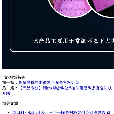
文/精城特瓷
前一篇：
高耐磨抗冲击型复合陶瓷衬板介绍
后一篇：
【产品专题】湖南精城螺柱焊接型耐磨陶瓷复合衬板
介绍
相关文章
港口料斗优化升级：三合一陶瓷衬板如何应对高硬度物