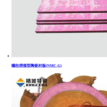
螺柱焊接型陶瓷衬板(NMC-G)