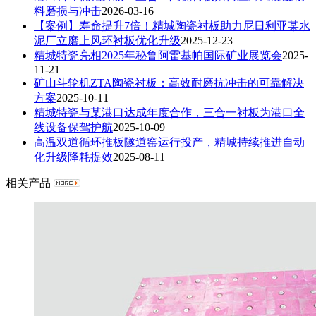
料磨损与冲击
2026-03-16
【案例】寿命提升7倍！精城陶瓷衬板助力尼日利亚某水
泥厂立磨上风环衬板优化升级
2025-12-23
精城特瓷亮相2025年秘鲁阿雷基帕国际矿业展览会
2025-
11-21
矿山斗轮机ZTA陶瓷衬板：高效耐磨抗冲击的可靠解决
方案
2025-10-11
精城特瓷与某港口达成年度合作，三合一衬板为港口全
线设备保驾护航
2025-10-09
高温双道循环推板隧道窑运行投产，精城持续推进自动
化升级降耗提效​
2025-08-11
相关产品