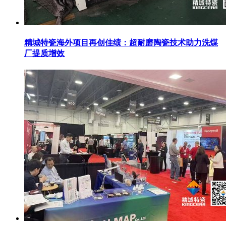
精城特瓷海外项目再创佳绩：超耐磨陶瓷技术助力洗煤
厂提质增效