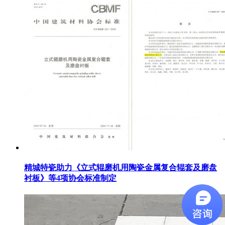
精城特瓷助力《立式辊磨机用陶瓷金属复合辊套及磨盘
衬板》等4项协会标准制定