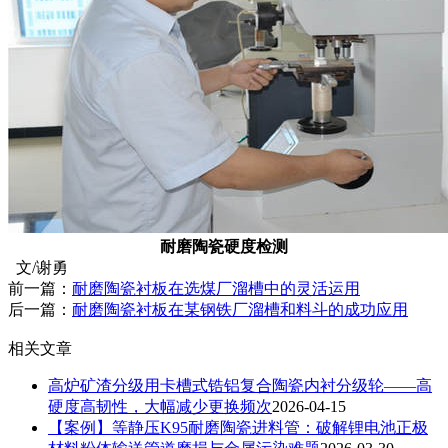
耐磨陶瓷硬度检测
文/谢勇
前一篇：
耐磨陶瓷衬板在选煤厂溜槽中的灵活运用
后一篇：
耐磨陶瓷衬板在某钢铁厂溜槽和料斗的成功应用
相关文章
高炉矿渣分级用卡槽式锆铝复合陶瓷内衬分级轮——高
硬度高韧性，大幅减少更换频次
2026-04-15
【案例】等静压K95耐磨陶瓷进料管：破解锂电池正极