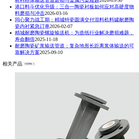
材料粉体输送管道磨损与金属污染难题
2026-03-30
港口料斗优化升级：三合一陶瓷衬板如何应对高硬度物
料磨损与冲击
2026-03-16
同心聚力战工期：精城特瓷圆满交付混料机料罐耐磨陶
瓷内衬紧急订单
2026-02-07
精城耐磨陶瓷螺旋输送机：为造纸行业解决磨损难题，
寿命翻倍
2025-11-18
耐磨陶瓷矿浆输送管道：复杂地形长距离浆体输送的可
靠解决方案
2025-09-10
相关产品