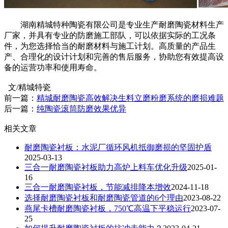
湖南精城特种陶瓷有限公司是专业生产耐磨陶瓷材料生产
厂家，并具有专业的防磨施工部队，可以依据实际的工况条
件，为您选择恰当的耐磨材料与施工计划。高质量的产品生
产、合理化的设计计划和完善的售后服务，协助您有效提高设
备的运营功率和使用寿命。
文/精城特瓷
前一篇：
精城耐磨陶瓷高效解决生料立磨粉磨系统的磨损难题
后一篇：
纯陶瓷滚筒防磨效果优异
相关文章
耐磨陶瓷衬板：水泥厂循环风机抵御磨损的坚固护盾
2025-03-13
三合一耐磨陶瓷衬板助力高炉上料车优化升级
2025-01-
16
三合一耐磨陶瓷衬板，节能减排降本增效
2024-11-18
选择耐磨陶瓷衬板和耐磨陶瓷管道的6个理由
2023-08-22
燕尾卡槽耐磨陶瓷衬板，750℃高温下平稳运行
2023-07-
25