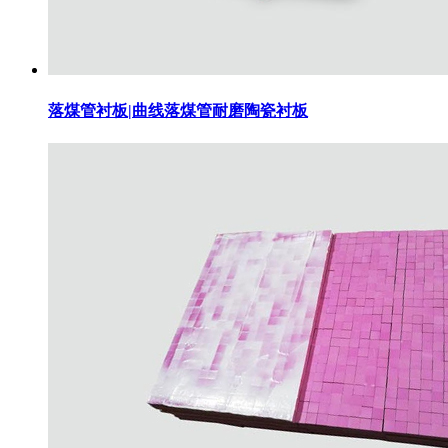
落煤管衬板|曲线落煤管耐磨陶瓷衬板