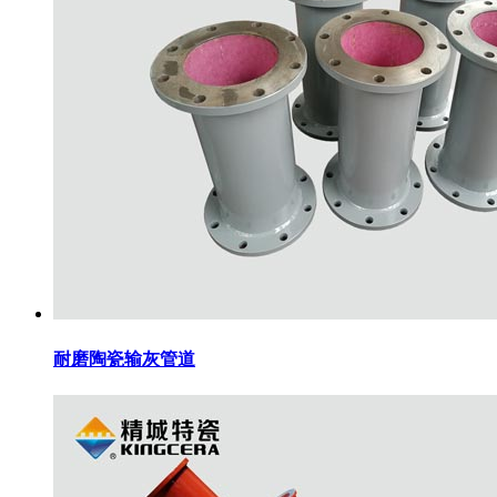
耐磨陶瓷输灰管道