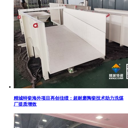
精城特瓷海外项目再创佳绩：超耐磨陶瓷技术助力洗煤
厂提质增效