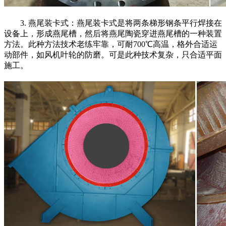
3. 燕尾装卡式：燕尾装卡式是将两条梯形钢条平行焊接在
设备上，形成燕尾槽，然后将燕尾陶瓷穿进燕尾槽的一种装置
方法。此种方法技术老练牢靠，可耐700℃高温，格外合适运
动部件，如风机叶轮的防磨。可是此种技术复杂，只合适平面
施工。