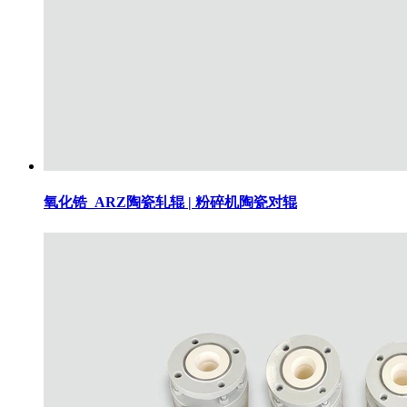
氧化锆_ARZ陶瓷轧辊 | 粉碎机陶瓷对辊