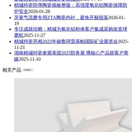
精城特瓷防弹陶瓷插板整版：高强度氧化铝陶瓷保障防
护安全
2026-01-28
牙膏气流磨专用ZTA陶瓷内衬，避免开裂脱落
2026-01-
19
专注成就信赖：精城为氧化铝粉体客户集成采购改造球
磨机
2025-11-27
精城特瓷亮相2025年秘鲁阿雷基帕国际矿业展览会
2025-
11-21
湖南精城特瓷参观美国2025防务展 携核心产品获客户青
睐
2025-11-10
相关产品