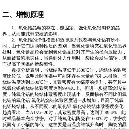
二、增韧原理
1、氧化锆晶粒的存在，能固定、强化氧化铝陶瓷的晶
界，从而能减弱裂纹的影响。
2、氧化锆的弹性模量和热膨胀系数都与氧化铝有所不
同，由于它们这两种性质的差别，当氧化锆填充在氧化铝晶界
处时，氧化锆晶粒会受到氧化铝晶粒对其产生的径向压应力，
从而被紧紧地夹住，当遇到外力作用时，裂纹会发生偏转，进
而提高了陶瓷的断裂韧性。
数据分析表明，当烧结温度低于1500℃时，烧结体的致密
度比较低，说明此时陶瓷中可能还存在大量的气孔未排除。当
烧结温度达到1500℃时，其致密度有大幅度的提升，甚至其中
纯氧化铝的烧结体致密度达到99%以上。但进一步提高烧结温
度，纯氧化铝的烧结体致密度出现减小，反而掺有不同比例氧
化锆的氧化铝-氧化锆烧结体致密度进一步增加，且高于纯氧
化铝烧结体。从不同配比的氧化铝-氧化锆烧结体致密度变化
趋势看出，当A1/Zr=20时，其致密度最高，达到了 99.4%，此
时样品基本完全致密。对于纯氧化铝陶瓷在1600℃时，致密度
反而有了小幅的降低，这主要是当温度继续升高时，陶瓷的晶