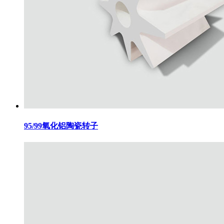
95/99氧化铝陶瓷转子