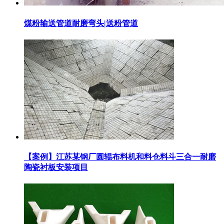
煤粉输送管道耐磨弯头|送粉管道
【案例】江苏某钢厂圆辊布料机和料仓料斗三合一耐磨
陶瓷衬板安装项目