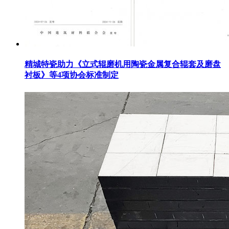
精城特瓷助力《立式辊磨机用陶瓷金属复合辊套及磨盘
衬板》等4项协会标准制定