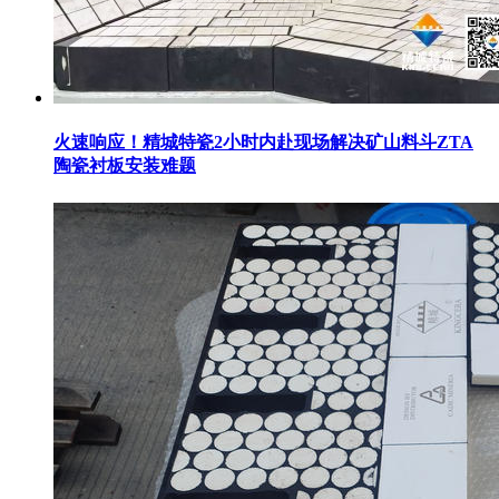
火速响应！精城特瓷2小时内赴现场解决矿山料斗ZTA
陶瓷衬板安装难题