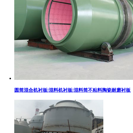
圆筒混合机衬板|混料机衬板|混料筒不粘料陶瓷耐磨衬板