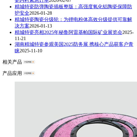
瓷内衬紧急订单
2026-02-07
精城特瓷防弹陶瓷插板整版：高强度氧化铝陶瓷保障防
护安全
2026-01-28
精城特瓷陶瓷分级轮：为锂电粉体高效分级提供可靠解
决方案
2026-01-13
精城特瓷亮相2025年秘鲁阿雷基帕国际矿业展览会
2025-
11-21
湖南精城特瓷参观美国2025防务展 携核心产品获客户青
睐
2025-11-10
相关产品
产品应用