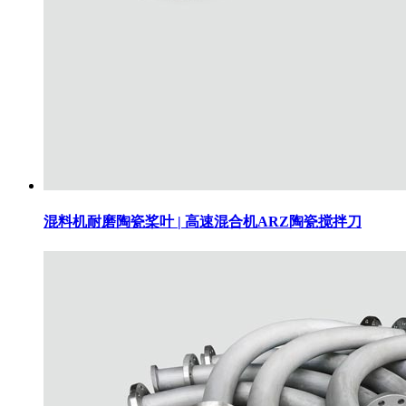
混料机耐磨陶瓷桨叶 | 高速混合机ARZ陶瓷搅拌刀