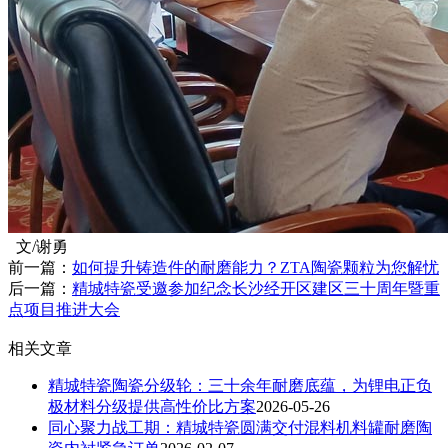
文/谢勇
前一篇：
如何提升铸造件的耐磨能力？ZTA陶瓷颗粒为您解忧
后一篇：
精城特瓷受邀参加纪念长沙经开区建区三十周年暨重
点项目推进大会
相关文章
精城特瓷陶瓷分级轮：三十余年耐磨底蕴，为锂电正负
极材料分级提供高性价比方案
2026-05-26
同心聚力战工期：精城特瓷圆满交付混料机料罐耐磨陶