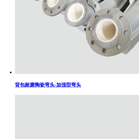
背包耐磨陶瓷弯头-加强型弯头