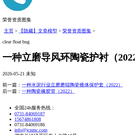
荣誉资质图集
主页
>
【隐藏】文章模型
>
荣誉资质图集
>
clear float bug
一种立磨导风环陶瓷护衬（202
2026-05-21
未知
前一篇：
一种水泥行业立磨磨辊陶瓷锥体保护套（2022）
后一篇：
一种陶瓷橡胶管（2022）
全国24h服务热线：
0731-84069187
15674861808
0731-84069186
info@jcnmc.com