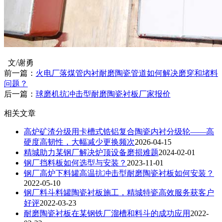
文/谢勇
前一篇：
火电厂落煤管内衬耐磨陶瓷管道如何解决磨穿和堵料
问题？
后一篇：
球磨机抗冲击型耐磨陶瓷衬板厂家报价
相关文章
高炉矿渣分级用卡槽式锆铝复合陶瓷内衬分级轮——高
硬度高韧性，大幅减少更换频次
2026-04-15
精城助力某钢厂解决炉顶设备磨损难题
2024-02-01
钢厂挡料板如何选型与安装？
2023-11-01
钢厂高炉下料罐高温抗冲击型耐磨陶瓷衬板如何安装？
2022-05-10
钢厂料斗料罐陶瓷衬板施工，精城特瓷高效服务获客户
好评
2022-03-23
耐磨陶瓷衬板在某钢铁厂溜槽和料斗的成功应用
2022-