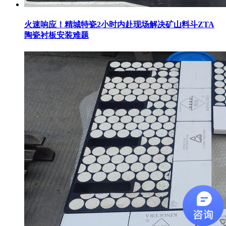
火速响应！精城特瓷2小时内赴现场解决矿山料斗ZTA
陶瓷衬板安装难题