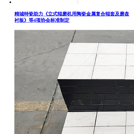
精城特瓷助力《立式辊磨机用陶瓷金属复合辊套及磨盘
衬板》等4项协会标准制定