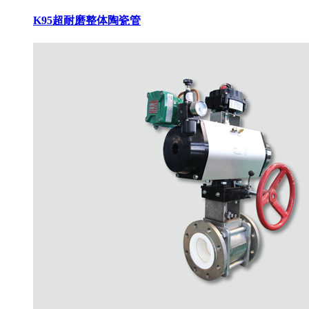
K95超耐磨整体陶瓷管