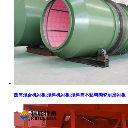
圆筒混合机衬板|混料机衬板|混料筒不粘料陶瓷耐磨衬板