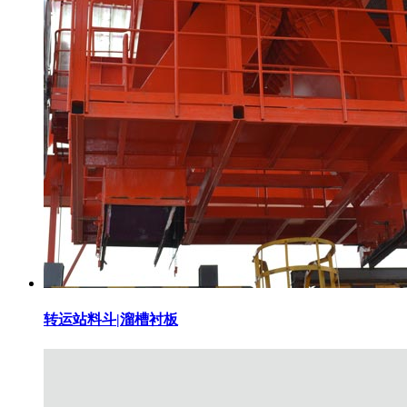
转运站料斗|溜槽衬板