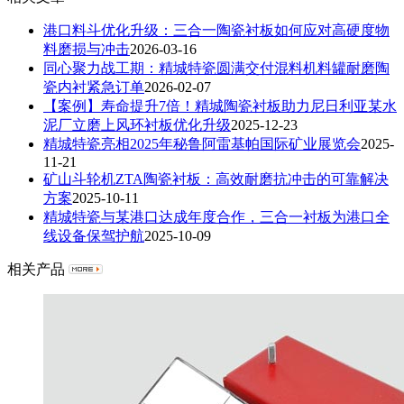
港口料斗优化升级：三合一陶瓷衬板如何应对高硬度物
料磨损与冲击
2026-03-16
同心聚力战工期：精城特瓷圆满交付混料机料罐耐磨陶
瓷内衬紧急订单
2026-02-07
【案例】寿命提升7倍！精城陶瓷衬板助力尼日利亚某水
泥厂立磨上风环衬板优化升级
2025-12-23
精城特瓷亮相2025年秘鲁阿雷基帕国际矿业展览会
2025-
11-21
矿山斗轮机ZTA陶瓷衬板：高效耐磨抗冲击的可靠解决
方案
2025-10-11
精城特瓷与某港口达成年度合作，三合一衬板为港口全
线设备保驾护航
2025-10-09
相关产品