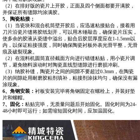
（2）在排好版的瓷片上开胶，正面及四个侧面都要开满胶，
并保证所有缝隙均涂满胶。
5、陶瓷粘接：
（1）当瓷块和混合机筒壁开胶后，应迅速粘接贴合，接着用
刀片沿瓷片缝将胶纸划开，可以用木锤敲击，确保瓷片压实，
使多余的胶液从瓷缝中溢出，贴合后胶层厚度应在1-1.5mm以
内，以保证粘接强度，同时确保陶瓷衬板外表光滑平整，无滑
痕及破裂现象。
（2）在混料机圆筒直径截面方向进行错缝粘贴，用小瓷片调
节，避免物料滚动时对陶瓷直线型缝隙进行磨损冲刷。
（3）纳胶补缝，陶瓷片之间的间隙不要超过0.3mm，在陶瓷
片的间隙处用耐磨胶粘剂填补，粘接剂涂抹均匀，确保没有漏
涂现象。
6、角钢安装：
衬板安装完毕将角钢固定在螺栓上，并装好垫
片和螺帽。
7、固化：
粘贴完毕，无质量问题后开始固化。固化时间为24-
48小时即可运行；如需缩短固化时间，应加温固化。