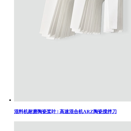
混料机耐磨陶瓷桨叶 | 高速混合机ARZ陶瓷搅拌刀