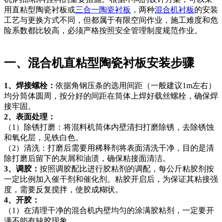
用直粘型陶瓷衬板或
三合一陶瓷衬板
，两种
混合机衬板
的安装
工艺与更换方式不同，但都属于有限空间作业，施工难度和危
险系数都比较高，必须严格按照安全管理制度规范作业。
一、混合机直粘型陶瓷衬板安装步骤
1、焊接螺栓：
依据角钢压条的选用间距（一般建议1m左右）
均分筒体圆周，按分好的间距在筒体上焊好载丝螺栓，确保焊
接牢固。
2、表面处理：
（1）除锈打磨：将混料机筒体内壁清扫打磨除锈，去除锈蚀
和氧化层，见铁白色。
（2）清洗：打磨后需要用稀释剂将表面清洗干净，目的是清
除打磨后留下的灰屑和油渍，确保粘接面清洁。
3、调胶：
按照调胶配比进行胶粘剂的调配，每公斤粘胶剂按
一定比例加入催干剂和催化剂。粘胶开启后，为保证其粘接强
度，需要反复搅拌，使胶成糊状。
4、开胶：
（1）在清理干净的混合机内壁均匀的涂满胶粘剂，一定要开
满不能有缺胶现象。