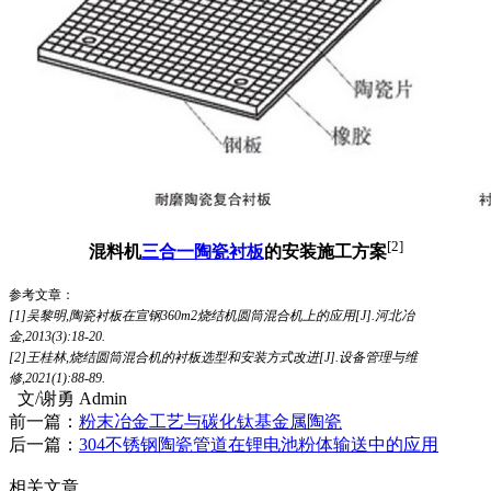
[2]
混料机
三合一陶瓷衬板
的安装施工方案
参考文章：
[1]吴黎明,陶瓷衬板在宣钢360m2烧结机圆筒混合机上的应用[J].河北冶
金,2013(3):18-20.
[2]王桂林,烧结圆筒混合机的衬板选型和安装方式改进[J].设备管理与维
修,2021(1):88-89.
文/谢勇 Admin
前一篇：
粉末冶金工艺与碳化钛基金属陶瓷
后一篇：
304不锈钢陶瓷管道在锂电池粉体输送中的应用
相关文章