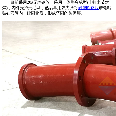
目前采用20#无缝钢管，采用一体热弯成型(非虾米节对
焊)，内外光滑无毛刺，然后再用强力胶将
耐磨陶瓷片
错缝粘
贴在弯管内，经固化后，形成坚固的防磨层。