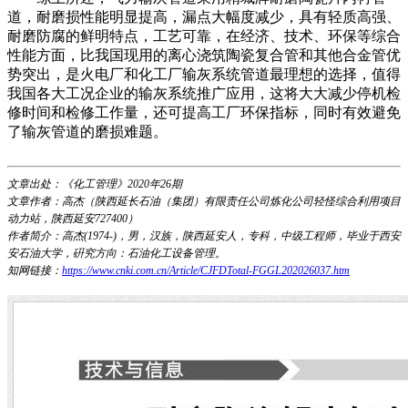
道，耐磨损性能明显提高，漏点大幅度减少，具有轻质高强、
耐磨防腐的鲜明特点，工艺可靠，在经济、技术、环保等综合
性能方面，比我国现用的离心浇筑陶瓷复合管和其他合金管优
势突出，是火电厂和化工厂输灰系统管道最理想的选择，值得
我国各大工况企业的输灰系统推广应用，这将大大减少停机检
修时间和检修工作量，还可提高工厂环保指标，同时有效避免
了输灰管道的磨损难题。
文章出处：《化工管理》2020年26期
文章作者：高杰（陕西延长石油（集团）有限责任公司炼化公司轻怪综合利用项目
动力站，陕西延安727400）
作者简介：高杰(1974-)，男，汉族，陕西延安人，专科，中级工程师，毕业于西安
安石油大学，硏究方向：石油化工设备管理。
知网链接：
https://www.cnki.com.cn/Article/CJFDTotal-FGGL202026037.htm