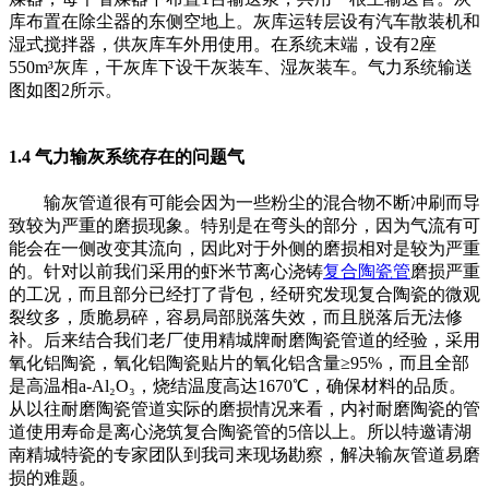
库布置在除尘器的东侧空地上。灰库运转层设有汽车散装机和
湿式搅拌器，供灰库车外用使用。在系统末端，设有2座
550m³灰库，干灰库下设干灰装车、湿灰装车。气力系统输送
图如图2所示。
1.4 气力输灰系统存在的问题气
输灰管道很有可能会因为一些粉尘的混合物不断冲刷而导
致较为严重的磨损现象。特别是在弯头的部分，因为气流有可
能会在一侧改变其流向，因此对于外侧的磨损相对是较为严重
的。针对以前我们采用的虾米节离心浇铸
复合陶瓷管
磨损严重
的工况，而且部分已经打了背包，经研究发现复合陶瓷的微观
裂纹多，质脆易碎，容易局部脱落失效，而且脱落后无法修
补。后来结合我们老厂使用精城牌耐磨陶瓷管道的经验，采用
氧化铝陶瓷，氧化铝陶瓷贴片的氧化铝含量≥95%，而且全部
是高温相a-Al₂O₃，烧结温度高达1670℃，确保材料的品质。
从以往耐磨陶瓷管道实际的磨损情况来看，内衬耐磨陶瓷的管
道使用寿命是离心浇筑复合陶瓷管的5倍以上。所以特邀请湖
南精城特瓷的专家团队到我司来现场勘察，解决输灰管道易磨
损的难题。