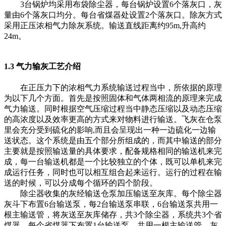
3台锅炉均采用布袋除尘器，每台锅炉设置6个落灰口，灰
量由6个落灰口均分。每台省煤器处设置2个落灰口。除灰方式
采用正压浓相气力除灰系统。输送直线距离约95m,升高约
24m。
1.3 气力输灰工艺介绍
在正压力下的浓相气力系统输送过程当中，所依据的原理
为以下几个方面。首先是按照固体和气体两相流的原理来完成
气力输送。同时根据空气压缩过程当中静态压缩以及动态压缩
的高浓度以及效率更高的方式来对物料进行输送。飞灰在仓泵
里会充分受到硫化的影响,而且会呈现出一种一边硫化一边输
送状态。这个系统是由五个部分所组成的，而其中输送的部分
主要就是按照输送量的具体要求，配备规格相同的输送机来完
成，每一台输送机都是一个比较独立的个体，既可以单机来完
成运行任务，同时也可以相互组合起来运行。运行的过程在输
送的时候，可以分成每个循环的四个阶段。
除尘器收集的灰经输送仓泵加压输送至灰库。每个除尘器
灰斗下布置6台输送泵，每2台输送泵串联，6台输送泵共用一
根主输送管，将灰送至灰库储存，共3个除尘器，系统共3个省
煤器，每个省煤器下布置1台输送泵，共用一根主输送管。灰