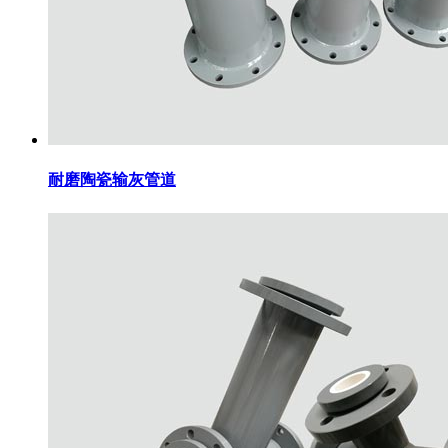
耐磨陶瓷输灰管道