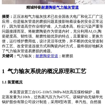
精城特瓷
耐磨陶瓷气力输灰管道
摘要：
正压浓相气力输灰技术已在全国各大电厂和化工厂广泛
应用，但是输灰管道的磨损问题直接影响着设备的安全正常运
行，因为管道高空作业维护难、人力成本高、粉尘污染严重等
问题接踵而至。将耐磨陶瓷作为管道内衬，充分利用AI₂O₃陶
瓷硬度高、韧性强、耐磨性能优异的特点，且重量轻，更换方
便，运行维护费用低，设计灵活等优势，并不断的优化管道制
作工艺、改变管道连接方式和陶瓷内衬方式，最终很好地解决
了气力输灰管道易磨损的难题。
关键词：
气力输灰；
耐磨陶瓷管道
；耐磨损
1 气力输灰系统的概况原理和工艺
1.1 装置概况
本装置设置三台UG-110t/5.3MPa-M次高压煤粉锅炉，额
定蒸发量为110t/h，过热蒸汽压力为475℃。该锅炉由无锡华光
锅炉股份有限公司设计制造，采用Ⅱ型布置、单汽包、自然循