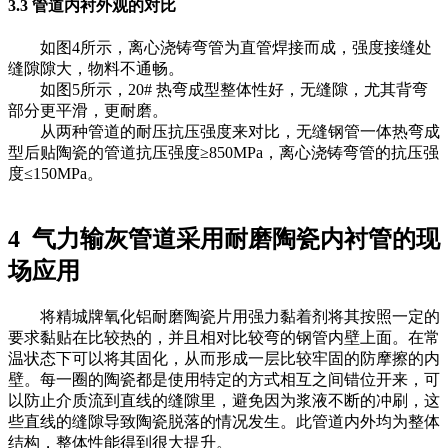
3.3 管道内衬外观的对比
如图4所示，离心浇铸弯管为直管焊接而成，强度接缝处
缝隙隙大，物料不通畅。
如图5所示，20# 热弯成型整体性好，无缝隙，尤其背弯
部分更平滑，更耐磨。
从两种管道的耐压抗压强度来对比，无缝钢管一体热弯成
型后贴陶瓷的管道抗压强度≥850MPa，离心浇铸弯管的抗压强
度≤150MPa。
4 气力输灰管道采用耐磨陶瓷内衬管的现
场应用
将精城牌氧化铝耐磨陶瓷片用强力黏着剂将其按照一定的
要求黏贴在比较热的，并且相对比较弯的钢管内壁上面。在常
温状态下可以将其固化，从而形成一层比较牢固的防摩擦的内
壁。每一圈的陶瓷都是使用特定的方式相互之间错位开来，可
以防止介质流到直线的缝隙里，避免因为浆液不断的冲刷，这
些直线的缝隙导致陶瓷脱落的情况发生。此管道内外均为整体
结构，整体性能得到很大提升。