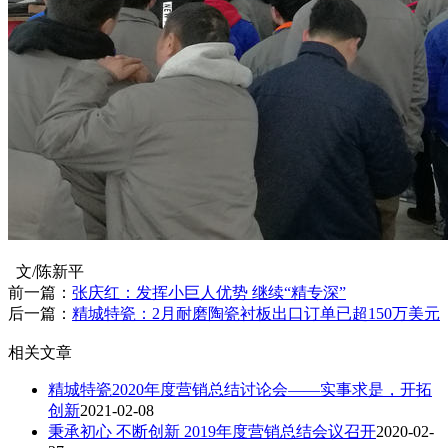
文/陈新平
前一篇：
张庆红：发挥小巨人优势 继续“精专深”
后一篇：
精城特瓷：2月耐磨陶瓷衬板出口订单已超150万美元
相关文章
精城特瓷2020年度营销总结讨论会——实事求是，开拓
创新
2021-02-08
秉承初心 不断创新 2019年度营销总结会议召开
2020-02-