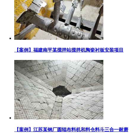
【案例】福建南平某搅拌站搅拌机陶瓷衬板安装项目
【案例】江苏某钢厂圆辊布料机和料仓料斗三合一耐磨