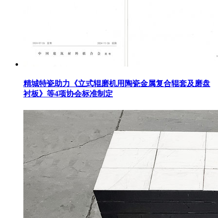
精城特瓷助力《立式辊磨机用陶瓷金属复合辊套及磨盘
衬板》等4项协会标准制定