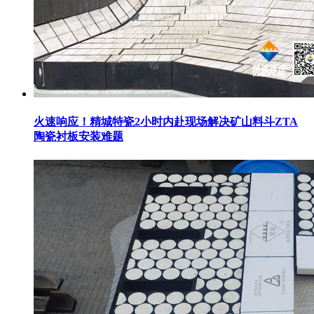
火速响应！精城特瓷2小时内赴现场解决矿山料斗ZTA
陶瓷衬板安装难题