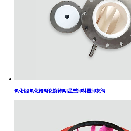
氧化铝|氧化锆陶瓷旋转阀|星型卸料器卸灰阀