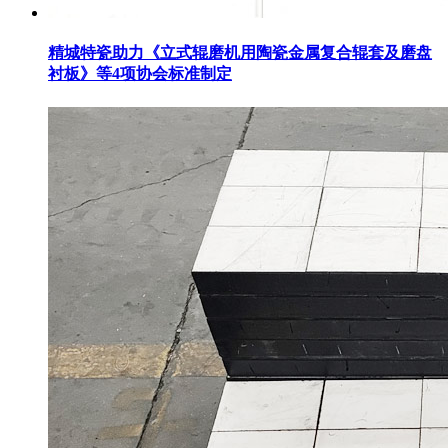
精城特瓷助力《立式辊磨机用陶瓷金属复合辊套及磨盘
衬板》等4项协会标准制定