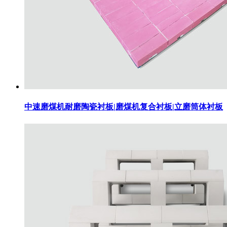
中速磨煤机耐磨陶瓷衬板|磨煤机复合衬板|立磨筒体衬板