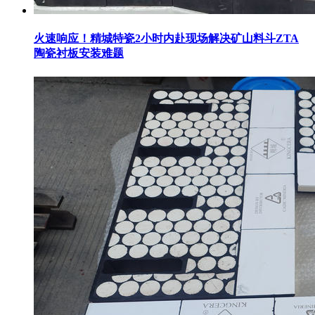
火速响应！精城特瓷2小时内赴现场解决矿山料斗ZTA
陶瓷衬板安装难题