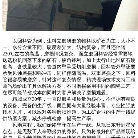
以回料管为例，生料立磨研磨的物料以矿石为主，大小不
一、水分含量不同、硬度差异大、结构复杂，而且还伴随
230℃左右的高温，磨损情况复杂。而立磨回料管经常需要输
送选粉机回落下来的矿石，棱角锋利，加上太行山地区矿石硬
度高，含铁量较大，管道内壁承受切削磨损，回料管外壁还要
承受风蚀磨损和强冲击，同样伴随高温。双重磨损之下，回料
管很容易被磨穿，针对这种复杂情况，精城现场技术支持工程
师当场给出了具体解决方案，不同磨损采用不同的陶瓷工艺，
在尽可能节省成本的同时为客户解决了磨损难题。
精城成立30年，一直以服务和质量为核心，不但拥有精良
的设备、完备的生产线，而且拥有大量经验丰富、专业性强的
技术人才，可以应对各种磨损难题，为工矿企业的生产一线提
供防磨方案，减少停机检修，提高生产率。
风雨兼程，我们始终坚守在生产一线。从旭日东升到星光
点点，是无数工人辛勤努力的身影。只为将最好的产品呈现给
客户，只为苦脏险累的生产一线解决磨损难题，让千千万万的