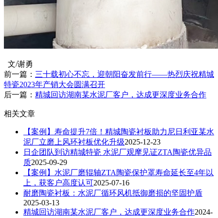
文/谢勇
前一篇：
三十载初心不忘，迎朝阳奋发前行——热烈庆祝精城
特瓷2023年产销大会圆满召开
后一篇：
精城回访湖南某水泥厂客户，达成更深度业务合作
相关文章
【案例】寿命提升7倍！精城陶瓷衬板助力尼日利亚某水
泥厂立磨上风环衬板优化升级
2025-12-23
日企团队到访精城特瓷 水泥厂观摩见证ZTA陶瓷优异品
质
2025-09-29
【案例】水泥厂磨辊轴ZTA陶瓷保护罩寿命延长至4年以
上，获客户高度认可
2025-07-16
耐磨陶瓷衬板：水泥厂循环风机抵御磨损的坚固护盾
2025-03-13
精城回访湖南某水泥厂客户，达成更深度业务合作
2024-