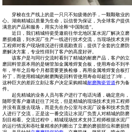
穿梭在生产线上的是一只只不知疲倦的手，一颗颗敬业的
心。湖南精城以质量为生命，以信誉为保证，为全球客户提供
满意的产品和服务，用实力诠释“中国制造”。
近日，我们精城特瓷受邀前往华北地区某水泥厂解决立磨
磨损难题，到水泥厂生产一线进行技术交流，当现场技术支持
工程师对客户现场情况进行摸底勘查后，提供了全套的立磨防
磨解决方案，专业性得到了客户的高度好评。
该客户是与同行交流时看到了精城的耐磨产品，客户的立
磨回料管原本用的是钢管加金属堆焊复合板，使用寿命不到半
年，半年之后每个月都需要更换检修，再用金属堆焊复合板打
补丁，而使用精城的耐磨陶瓷回料管使用寿命却超过了3年，
这种巨大的差距立刻让客户决定采购精城
耐磨陶瓷管道
作为备
件。
起先精城的业务人员与客户进行了电话沟通，确定意向，
随即受客户邀请赶往了河北，但是精城的现场技术支持工程师
并没有直接去现场，而是先在办公室与水泥厂设备和技术负责
人进行了交流，正是这一番交流让水泥厂负责人对精城的防磨
刮目相看。交流过程中，精城现场技术支持工程师根据水泥厂
的运行情况和吞吐量精准的判断出了立磨的磨损部位和磨损情