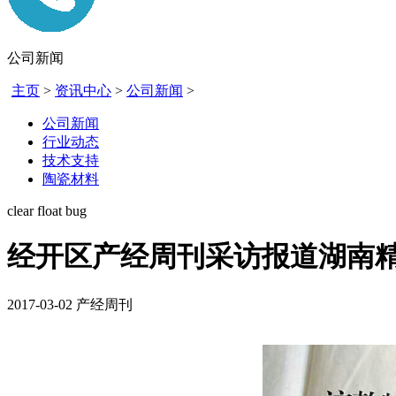
公司新闻
主页
>
资讯中心
>
公司新闻
>
公司新闻
行业动态
技术支持
陶瓷材料
clear float bug
经开区产经周刊采访报道湖南
2017-03-02
产经周刊