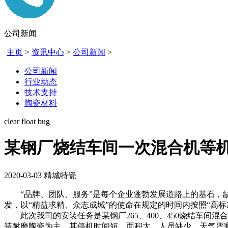
公司新闻
主页
>
资讯中心
>
公司新闻
>
公司新闻
行业动态
技术支持
陶瓷材料
clear float bug
某钢厂烧结车间一次混合机等
2020-03-03
精城特瓷
“品牌、团队、服务”是每个企业蓬勃发展道路上的基石，缺
发，以“精益求精、众志成城”的使命在规定的时间内按照“高
此次我司的安装任务是某钢厂265、400、450烧结车间混
装耐磨陶瓷为主，其停机时间短，面积大，人员缺少，天气严