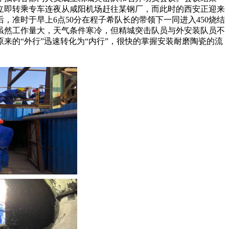
立即转乘专车连夜从咸阳机场赶往某钢厂，而此时的西安正迎来
准时于早上6点50分在程子希队长的带领下一同进入450烧结
虽然工作量大，天气条件寒冷，但精城突击队员与外安装队员不
来的“外行”迅速转化为“内行”，很快的掌握安装耐磨陶瓷的流