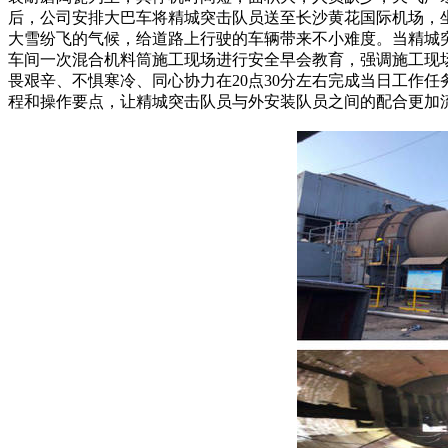
后，公司安排大巴车将精城突击队员送至长沙黄花国际机场，
大雪纷飞的气候，给道路上行驶的车辆带来不小难度。当精城突
车间一次混合机料筒施工现场进行安全早会教育，强调施工现
畏艰辛、不惧寒冷、同心协力在20点30分左右完成当日工作
程和操作要点，让精城突击队员与外安装队员之间的配合更加