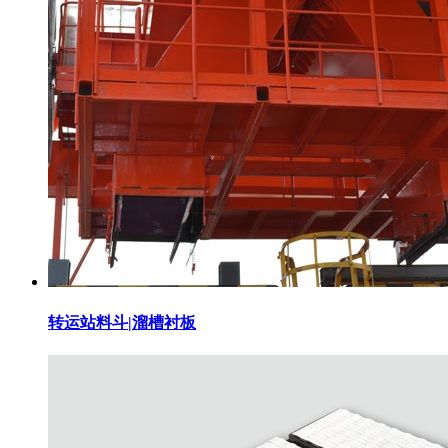
转运站料斗|溜槽衬板