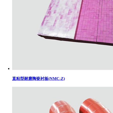
直粘型耐磨陶瓷衬板(NMC-Z)