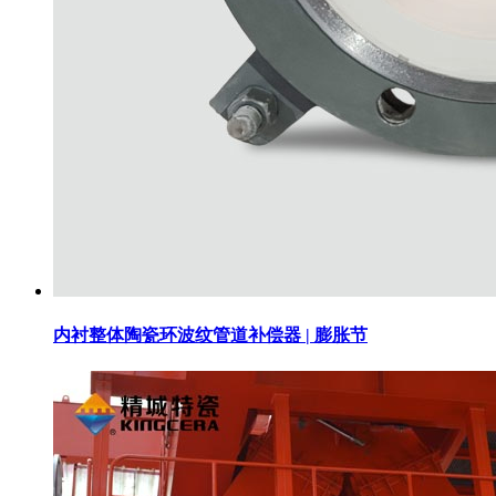
内衬整体陶瓷环波纹管道补偿器 | 膨胀节