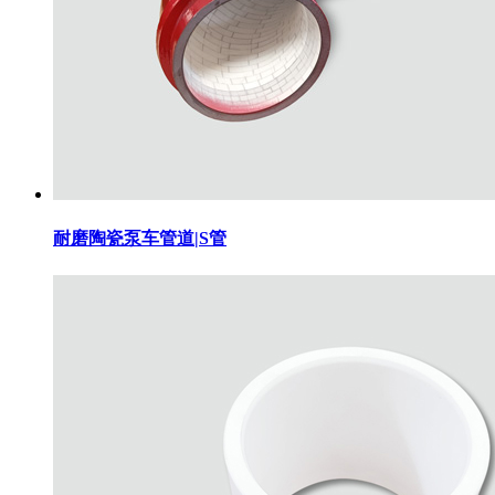
耐磨陶瓷泵车管道|S管