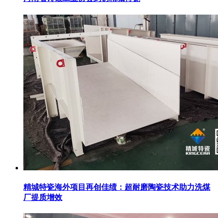
精城特瓷海外项目再创佳绩：超耐磨陶瓷技术助力洗煤
厂提质增效