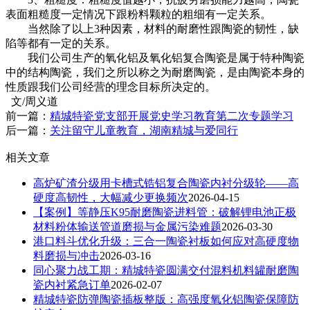
表面粗糙度一定情况下跟粉料颗粒的粗细有一定关系。
当然除了以上3种因素，材料的耐磨性跟陶瓷的韧性，缺
陷等都有一定的关系。
我们公司生产的氧化铝及氧化铝复合陶瓷是属于特种陶瓷
中的结构陶瓷，我们之所以称之为耐磨陶瓷，是由陶瓷本身的
性质跟我们公司经营的理念目标所决定的。
文/周义道
前一篇：
精城特瓷党支部开展党史学习教育第二次专题学习
后一篇：
关注留守儿童教育，湖南精城与爱同行
相关文章
高炉矿渣分级用卡槽式锆铝复合陶瓷内衬分级轮——高
硬度高韧性，大幅减少更换频次
2026-04-15
【案例】等静压K95耐磨陶瓷进料管：破解锂电池正极
材料粉体输送管道磨损与金属污染难题
2026-03-30
港口料斗优化升级：三合一陶瓷衬板如何应对高硬度物
料磨损与冲击
2026-03-16
同心聚力战工期：精城特瓷圆满交付混料机料罐耐磨陶
瓷内衬紧急订单
2026-02-07
精城特瓷防弹陶瓷插板整版：高强度氧化铝陶瓷保障防