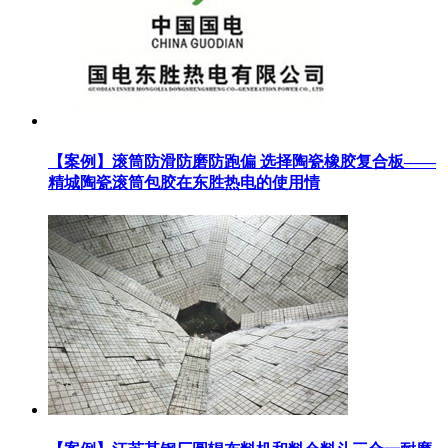
【案例】滚筒防滑防磨防跑偏 选择陶瓷橡胶复合板——
精城陶瓷滚筒包胶在东胜热电的使用情